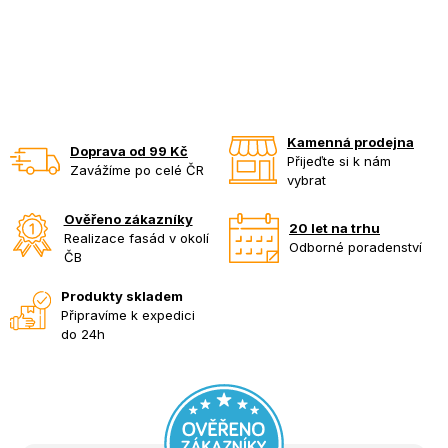
Kamenná prodejna
Doprava od 99 Kč
Přijeďte si k nám
Zavážíme po celé ČR
vybrat
Ověřeno zákazníky
20 let na trhu
Realizace fasád v okolí
Odborné poradenství
ČB
Produkty skladem
Připravíme k expedici
do 24h