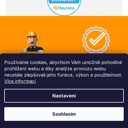
Z
á
p
a
t
í
Jsme certifikovaní
Používáme cookies, abychom Vám umožnili pohodlné
Blog - rady a tipy
prodejci
prohlížení webu a díky analýze provozu webu
neustále zlepšovali jeho funkce, výkon a použitelnost.
Více informací
Nastavení
Výdejní sklady po celé
ČR
Odborné poradenství
Souhlasím