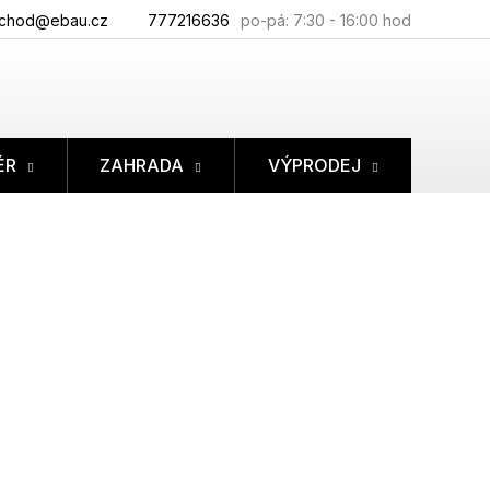
chod@ebau.cz
777216636
ÉR
ZAHRADA
VÝPRODEJ