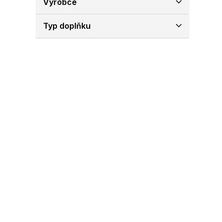
Výrobce
e
l
Typ doplňku