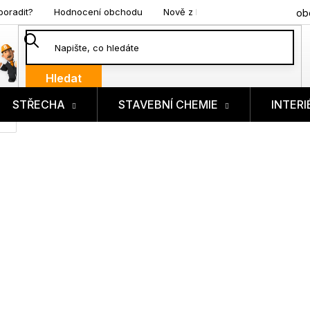
poradit?
Hodnocení obchodu
Nově z blogu
ob
Hledat
STŘECHA
STAVEBNÍ CHEMIE
INTERI
ík