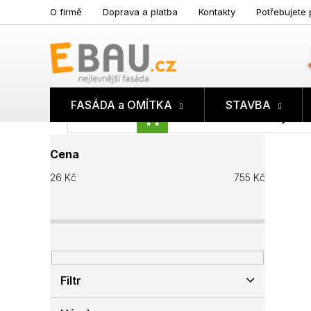
Přejít
O firmě
Doprava a platba
Kontakty
Potřebujete 
na
obsah
FASÁDA a OMÍTKA
STAVBA
Prázdný koš
NÁKUPNÍ
P
KOŠÍK
Cena
o
s
26
Kč
755
Kč
t
r
a
n
n
í
p
Filtr
a
n