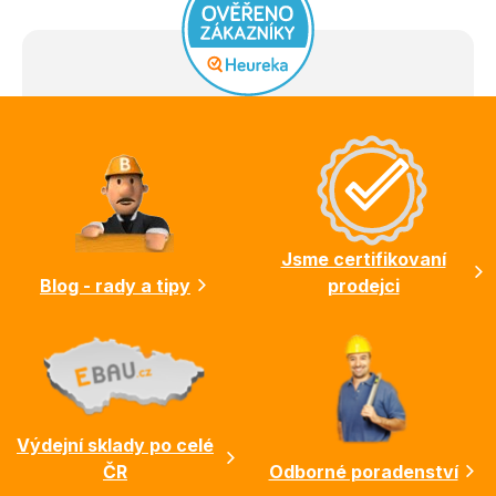
Z
á
p
a
t
í
Jsme certifikovaní
Blog - rady a tipy
prodejci
Výdejní sklady po celé
ČR
Odborné poradenství