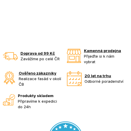
Kamenná prodejna
Doprava od 99 Kč
Přijeďte si k nám
Zavážíme po celé ČR
vybrat
Ověřeno zákazníky
20 let na trhu
Realizace fasád v okolí
Odborné poradenství
ČB
Produkty skladem
Připravíme k expedici
do 24h