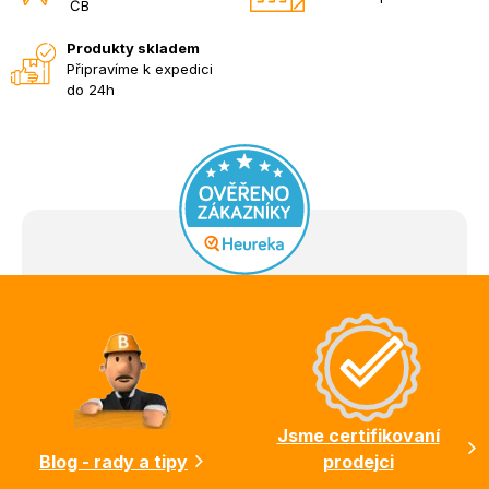
ČB
Produkty skladem
Připravíme k expedici
do 24h
Z
á
p
a
t
í
Jsme certifikovaní
Blog - rady a tipy
prodejci