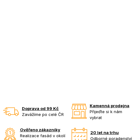
Kamenná prodejna
Doprava od 99 Kč
Přijeďte si k nám
Zavážíme po celé ČR
vybrat
Ověřeno zákazníky
20 let na trhu
Realizace fasád v okolí
Odborné poradenství