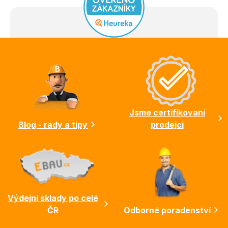
Z
á
p
a
t
í
Jsme certifikovaní
Blog - rady a tipy
prodejci
Výdejní sklady po celé
ČR
Odborné poradenství