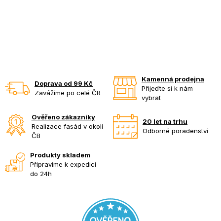
Kamenná prodejna
Doprava od 99 Kč
Přijeďte si k nám
Zavážíme po celé ČR
vybrat
Ověřeno zákazníky
20 let na trhu
Realizace fasád v okolí
Odborné poradenství
ČB
Produkty skladem
Připravíme k expedici
do 24h