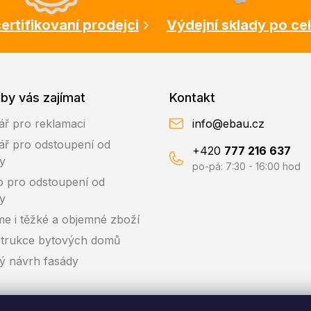
ertifikovaní prodejci
Výdejní sklady po ce
by vás zajímat
Kontakt
ář pro reklamaci
info@ebau.cz
ář pro odstoupení od
+420
777 216 637
y
po-pá: 7:30 - 16:00 hod
o pro odstoupení od
y
me i těžké a objemné zboží
trukce bytových domů
ký návrh fasády