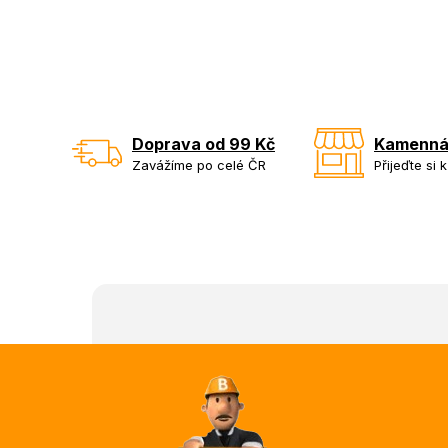
Doprava od 99 Kč
Kamenná
Zavážíme po celé ČR
Přijeďte si 
Z
á
p
a
t