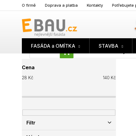
Přejít
O firmě
Doprava a platba
Kontakty
Potřebujete 
na
obsah
FASÁDA a OMÍTKA
STAVBA
Prázdný koš
NÁKUPNÍ
P
KOŠÍK
Cena
o
s
28
Kč
140
Kč
t
r
a
n
n
í
p
Filtr
a
n