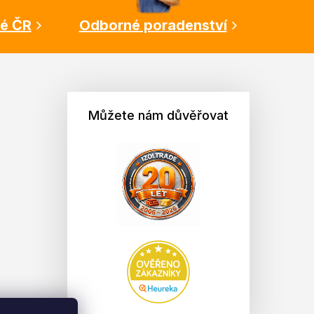
lé ČR
Odborné poradenství
Můžete nám důvěřovat