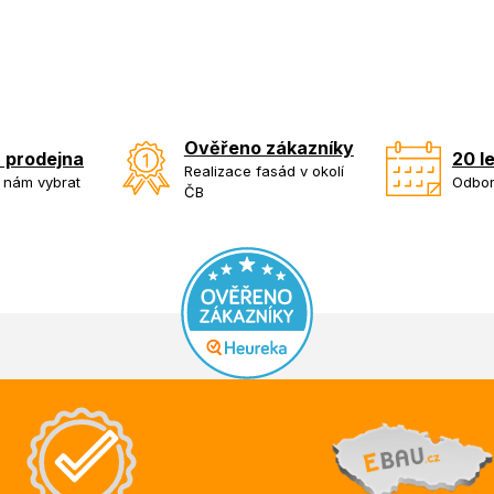
Ověřeno zákazníky
 prodejna
20 l
Realizace fasád v okolí
k nám vybrat
Odbor
ČB