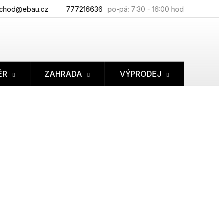
chod@ebau.cz
777216636
ÉR
ZAHRADA
VÝPRODEJ