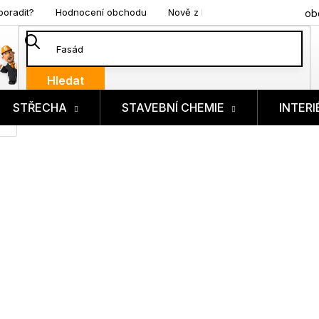
poradit?
Hodnocení obchodu
Nově z blogu
ob
Hledat
STŘECHA
STAVEBNÍ CHEMIE
INTERI
ík