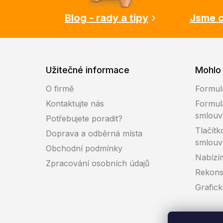
í
Blog - rady a tipy
Jsme c
Užitečné informace
Mohlo 
O firmě
Formul
Kontaktujte nás
Formul
smlouv
Potřebujete poradit?
Tlačítk
Doprava a odběrná místa
smlouv
Obchodní podmínky
Nabízí
Zpracování osobních údajů
Rekons
Grafic