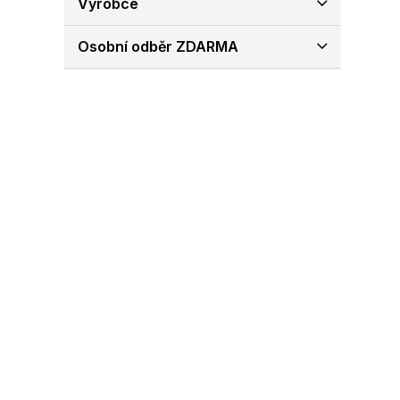
Výrobce
e
l
Osobní odběr ZDARMA