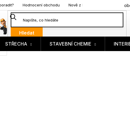
poradit?
Hodnocení obchodu
Nově z blogu
ob
Hledat
STŘECHA
STAVEBNÍ CHEMIE
INTERI
ík