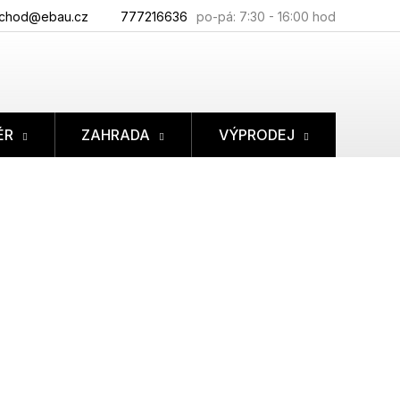
chod@ebau.cz
777216636
ÉR
ZAHRADA
VÝPRODEJ