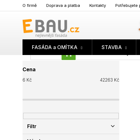
Přejít
O firmě
Doprava a platba
Kontakty
Potřebujete 
na
obsah
FASÁDA a OMÍTKA
STAVBA
Prázdný koš
NÁKUPNÍ
P
KOŠÍK
Cena
o
s
6
Kč
42263
Kč
t
r
a
n
n
í
p
Filtr
a
n