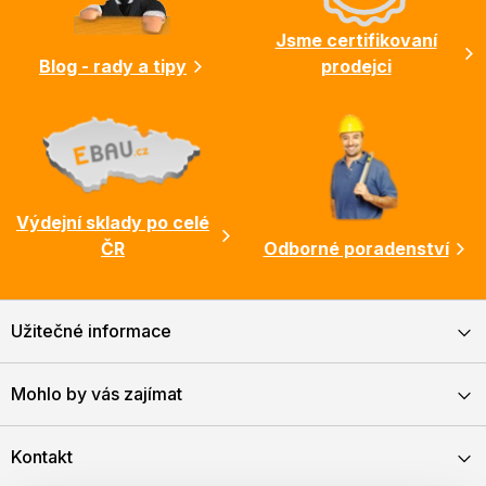
í
Jsme certifikovaní
Blog - rady a tipy
prodejci
Výdejní sklady po celé
ČR
Odborné poradenství
Užitečné informace
Mohlo by vás zajímat
Kontakt