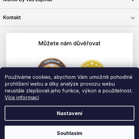
Kontakt
Můžete nám důvěřovat
Používáme cookies, abychom Vám umožnili pohodlné
prohlížení webu a díky analýze provozu webu
neustále zlepšovali jeho funkce, výkon a použitelnost.
Více informací
Nastavení
Vytvořil Shoptet
Copyright 2026
EBAU.cz | IZOLTRADE s.r.o.
. Všechna práva
Souhlasím
vyhrazena.