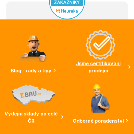
Z
á
p
a
t
í
Jsme certifikovaní
Blog - rady a tipy
prodejci
Výdejní sklady po celé
ČR
Odborné poradenství