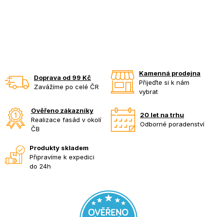
Kamenná prodejna
Doprava od 99 Kč
Přijeďte si k nám
Zavážíme po celé ČR
vybrat
Ověřeno zákazníky
20 let na trhu
Realizace fasád v okolí
Odborné poradenství
ČB
Produkty skladem
Připravíme k expedici
do 24h