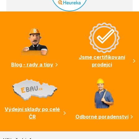
Z
á
p
a
t
í
Jsme certifikovaní
Blog - rady a tipy
prodejci
Výdejní sklady po celé
ČR
Odborné poradenství