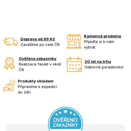
Kamenná prodejna
Doprava od 99 Kč
Přijeďte si k nám
Zavážíme po celé ČR
vybrat
Ověřeno zákazníky
20 let na trhu
Realizace fasád v okolí
Odborné poradenství
ČB
Produkty skladem
Připravíme k expedici
do 24h