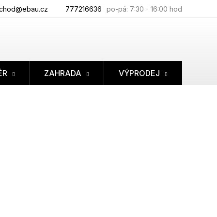
chod@ebau.cz
777216636
ÉR
ZAHRADA
VÝPRODEJ