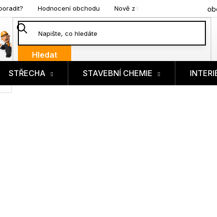
poradit?
Hodnocení obchodu
Nově z blogu
ob
Hledat
STŘECHA
STAVEBNÍ CHEMIE
INTERI
ík