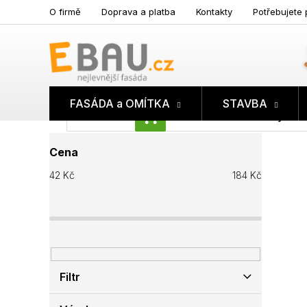
Přejít
O firmě
Doprava a platba
Kontakty
Potřebujete 
na
obsah
FASÁDA a OMÍTKA
STAVBA
Prázdný koš
NÁKUPNÍ
P
KOŠÍK
Cena
o
s
42
Kč
184
Kč
t
r
a
n
n
í
p
Filtr
a
n