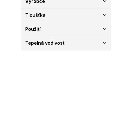
Výrobce
e
l
Tloušťka
Použití
Tepelná vodivost