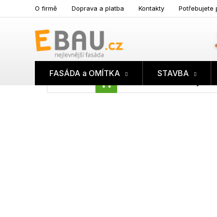
Přejít
O firmě
Doprava a platba
Kontakty
Potřebujete 
na
obsah
FASÁDA a OMÍTKA
STAVBA
Prázdný koš
NÁKUPNÍ
KOŠÍK