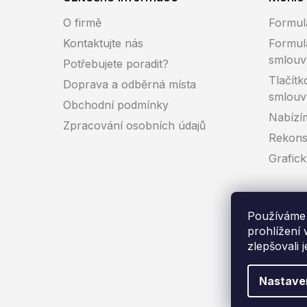
O firmě
Formul
Kontaktujte nás
Formul
smlouv
Potřebujete poradit?
Tlačítk
Doprava a odběrná místa
smlouv
Obchodní podmínky
Nabízí
Zpracování osobních údajů
Rekons
Grafic
Používáme 
prohlížení
zlepšovali 
Co
Nastave