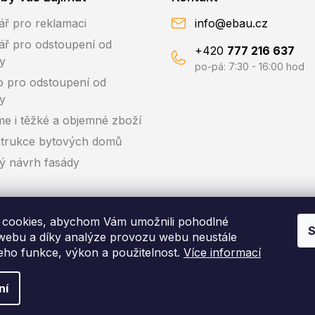
ář pro reklamaci
info@ebau.cz
ář pro odstoupení od
+420
777 216 637
y
po-pá: 7:30 - 16:00 hod
o pro odstoupení od
y
me i těžké a objemné zboží
trukce bytových domů
ký návrh fasády
cookies, abychom Vám umožnili pohodlné
S
 webu a díky analýze provozu webu neustále
jeho funkce, výkon a použitelnost.
Více informací
pyright 2026
EBAU.cz | IZOLTRADE s.r.o.
. Všechna práva vyhraze
ní
Vytvořil Shoptet