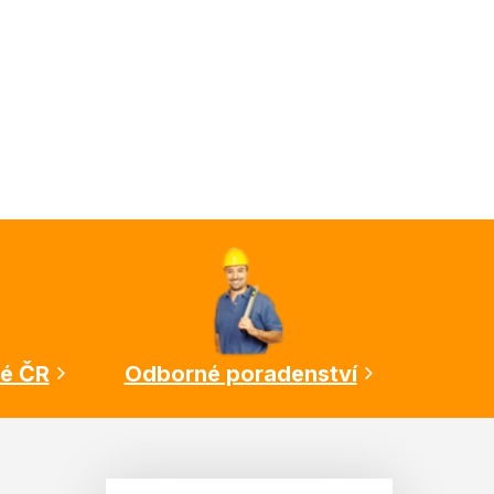
lé ČR
Odborné poradenství