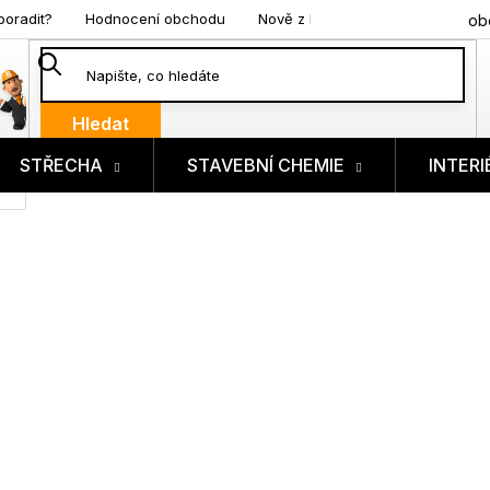
poradit?
Hodnocení obchodu
Nově z blogu
ob
Hledat
STŘECHA
STAVEBNÍ CHEMIE
INTERI
ík