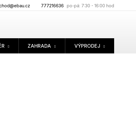
chod@ebau.cz
777216636
ÉR
ZAHRADA
VÝPRODEJ