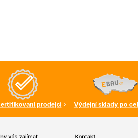
ertifikovaní prodejci
Výdejní sklady po ce
by vás zajímat
Kontakt