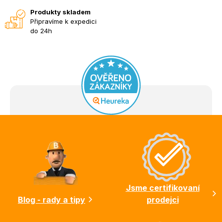
Produkty skladem
Připravíme k expedici
do 24h
Z
á
p
a
t
í
Jsme certifikovaní
Blog - rady a tipy
prodejci