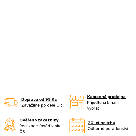
Kamenná prodejna
Doprava od 99 Kč
Přijeďte si k nám
Zavážíme po celé ČR
vybrat
Ověřeno zákazníky
20 let na trhu
Realizace fasád v okolí
Odborné poradenství
ČB