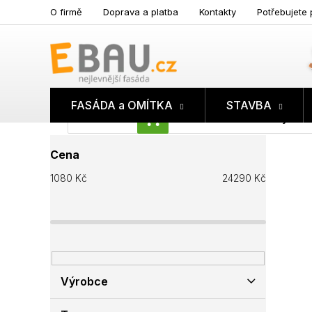
Přejít
O firmě
Doprava a platba
Kontakty
Potřebujete 
na
obsah
FASÁDA a OMÍTKA
STAVBA
Prázdný koš
NÁKUPNÍ
P
KOŠÍK
Cena
o
s
1080
Kč
24290
Kč
t
r
a
n
n
í
p
Výrobce
a
n