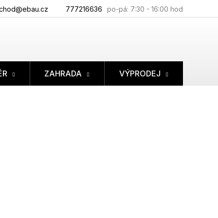
chod@ebau.cz
777216636
ÉR
ZAHRADA
VÝPRODEJ