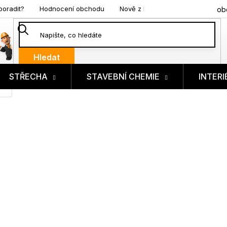
poradit?
Hodnocení obchodu
Nově z blogu
ob
Hledat
STŘECHA
STAVEBNÍ CHEMIE
INTERI
ík