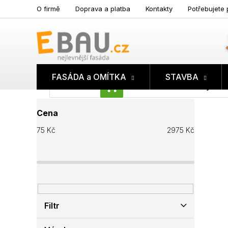
Přejít
O firmě
Doprava a platba
Kontakty
Potřebujete 
na
obsah
FASÁDA a OMÍTKA
STAVBA
Prázdný koš
NÁKUPNÍ
P
KOŠÍK
Cena
o
s
75
Kč
2975
Kč
t
r
a
n
n
í
p
Filtr
a
n