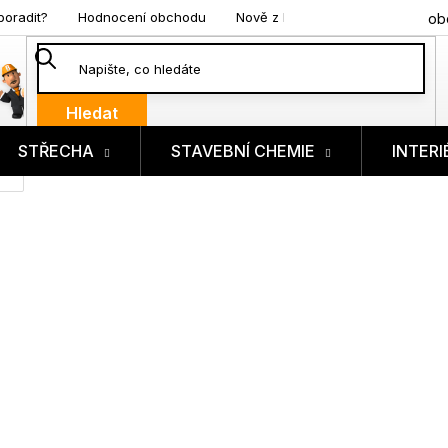
poradit?
Hodnocení obchodu
Nově z blogu
ob
Hledat
STŘECHA
STAVEBNÍ CHEMIE
INTERI
ík