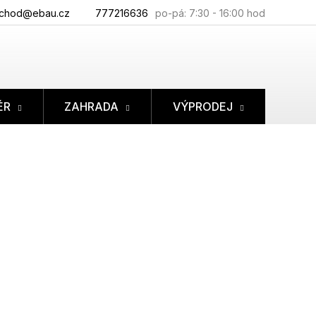
chod@ebau.cz
777216636
ÉR
ZAHRADA
VÝPRODEJ