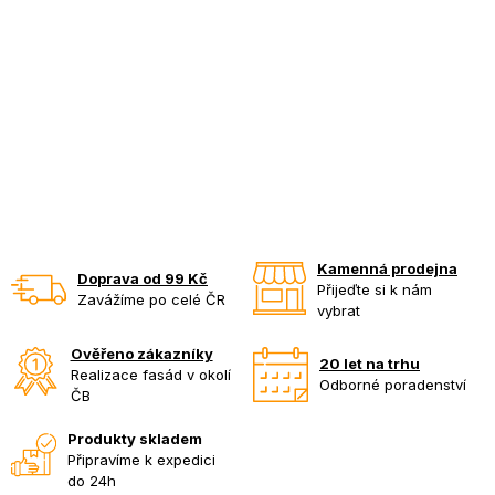
Kamenná prodejna
Doprava od 99 Kč
Přijeďte si k nám
Zavážíme po celé ČR
vybrat
Ověřeno zákazníky
20 let na trhu
Realizace fasád v okolí
Odborné poradenství
ČB
Produkty skladem
Připravíme k expedici
do 24h