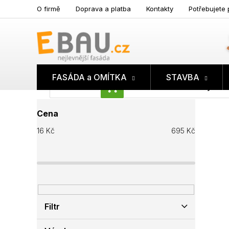
Přejít
O firmě
Doprava a platba
Kontakty
Potřebujete 
na
obsah
FASÁDA a OMÍTKA
STAVBA
Prázdný koš
NÁKUPNÍ
P
KOŠÍK
Cena
o
s
16
Kč
695
Kč
t
r
a
n
n
í
p
Filtr
a
n