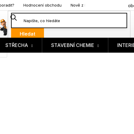
poradit?
Hodnocení obchodu
Nově z blogu
ob
Hledat
STŘECHA
STAVEBNÍ CHEMIE
INTERI
ík