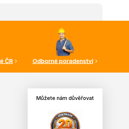
lé ČR
Odborné poradenství
Můžete nám důvěřovat