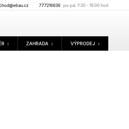
chod@ebau.cz
777216636
ÉR
ZAHRADA
VÝPRODEJ