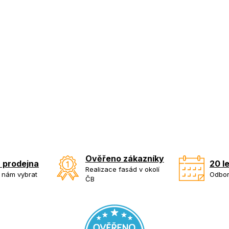
Ověřeno zákazníky
 prodejna
20 l
Realizace fasád v okolí
k nám vybrat
Odbor
ČB