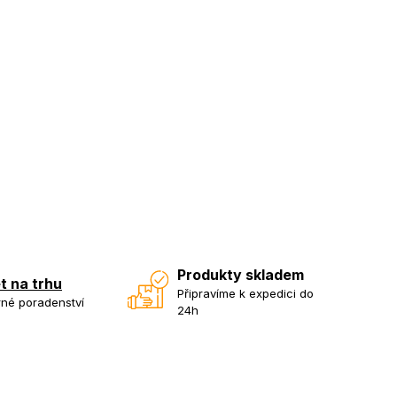
Produkty skladem
et na trhu
Připravíme k expedici do
né poradenství
24h