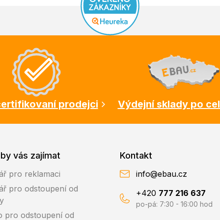
ertifikovaní prodejci
Výdejní sklady po ce
by vás zajímat
Kontakt
ář pro reklamaci
info@ebau.cz
ář pro odstoupení od
+420
777 216 637
y
po-pá: 7:30 - 16:00 hod
o pro odstoupení od