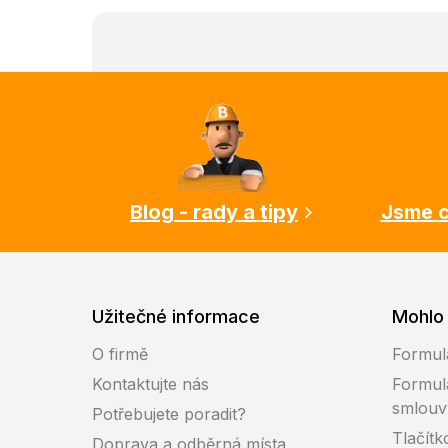
Z
á
p
a
t
í
Blog - rady a tipy
Jsme c
Užitečné informace
Mohlo 
O firmě
Formul
Kontaktujte nás
Formul
smlouv
Potřebujete poradit?
Tlačítk
Doprava a odběrná místa