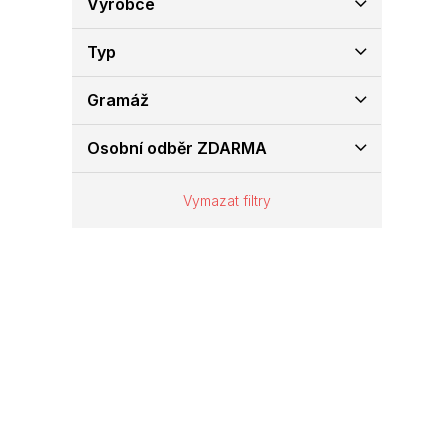
Výrobce
e
l
Typ
Gramáž
Osobní odběr ZDARMA
Vymazat filtry