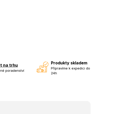
Produkty skladem
et na trhu
Připravíme k expedici do
né poradenství
24h