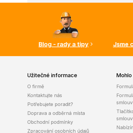
Z
á
p
a
t
í
Blog - rady a tipy
Jsme c
Užitečné informace
Mohlo 
O firmě
Formul
Kontaktujte nás
Formul
smlouv
Potřebujete poradit?
Tlačítk
Doprava a odběrná místa
smlouv
Obchodní podmínky
Nabízí
Zpracování osobních údajů