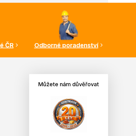
lé ČR
Odborné poradenství
Můžete nám důvěřovat