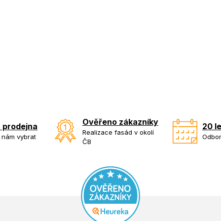
Ověřeno zákazníky
 prodejna
20 l
Realizace fasád v okolí
k nám vybrat
Odbor
ČB