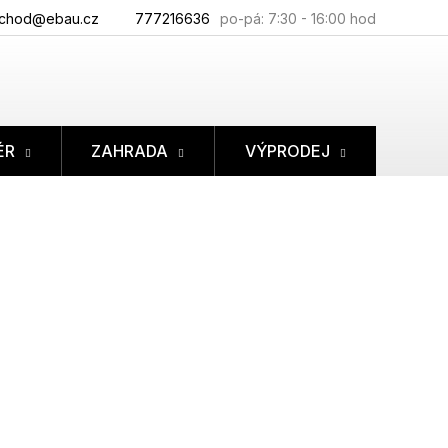
chod@ebau.cz
777216636
ÉR
ZAHRADA
VÝPRODEJ