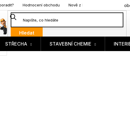
poradit?
Hodnocení obchodu
Nově z blogu
ob
Hledat
STŘECHA
STAVEBNÍ CHEMIE
INTERI
ík