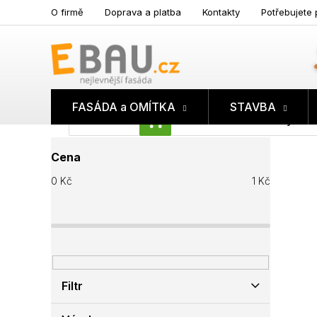
Přejít
O firmě
Doprava a platba
Kontakty
Potřebujete 
na
obsah
FASÁDA a OMÍTKA
STAVBA
Prázdný koš
NÁKUPNÍ
P
KOŠÍK
Cena
o
s
0
Kč
1
Kč
t
r
a
n
n
í
p
Filtr
a
n