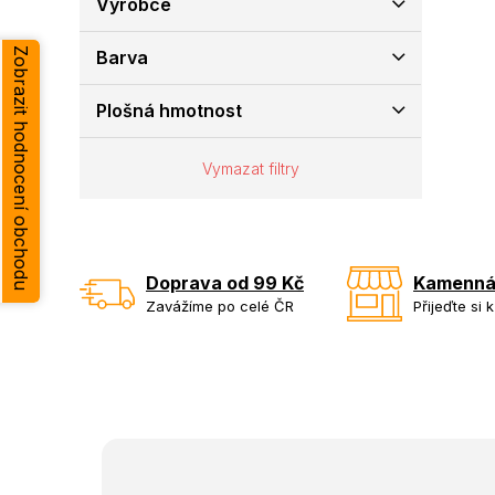
Výrobce
e
l
Zobrazit hodnocení obchodu
Barva
Plošná hmotnost
Vymazat filtry
Doprava od 99 Kč
Kamenná
Zavážíme po celé ČR
Přijeďte si 