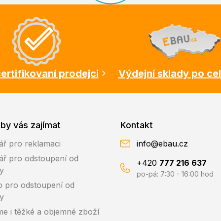
ertifikovaní prodejci
Výdejní sklady po ce
by vás zajímat
Kontakt
ář pro reklamaci
info@ebau.cz
ář pro odstoupení od
+420
777 216 637
y
po-pá: 7:30 - 16:00 hod
o pro odstoupení od
y
me i těžké a objemné zboží