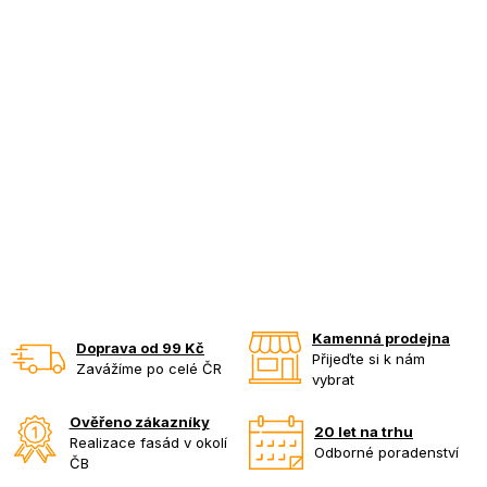
Kamenná prodejna
Doprava od 99 Kč
Přijeďte si k nám
Zavážíme po celé ČR
vybrat
Ověřeno zákazníky
20 let na trhu
Realizace fasád v okolí
Odborné poradenství
ČB