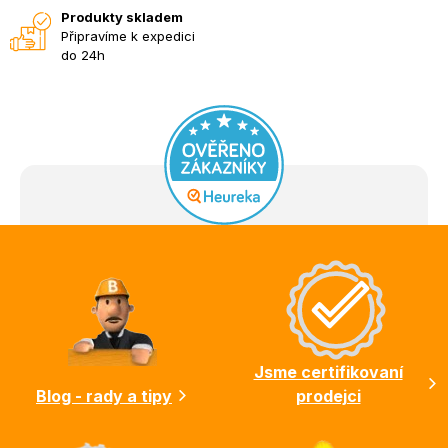
Produkty skladem
Připravíme k expedici
do 24h
Z
á
p
a
t
í
Jsme certifikovaní
Blog - rady a tipy
prodejci