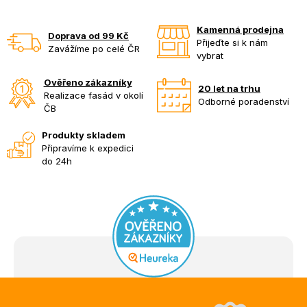
Kamenná prodejna
Doprava od 99 Kč
Přijeďte si k nám
Zavážíme po celé ČR
vybrat
Ověřeno zákazníky
20 let na trhu
Realizace fasád v okolí
Odborné poradenství
ČB
Produkty skladem
Připravíme k expedici
do 24h
Z
á