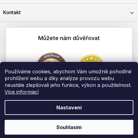
Kontakt
Můžete nám důvěřovat
Používáme cookies, abychom Vám umožnili pohodlné
prohlížení webu a díky analýze provozu webu
neustále zlepšovali jeho funkce, výkon a použitelnost.
Více informací
Nastavení
Vytvořil Shoptet
Copyright 2026
EBAU.cz | IZOLTRADE s.r.o.
. Všechna práva
Souhlasím
vyhrazena.