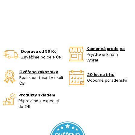
Kamenná prodejna
Doprava od 99 Kč
Přijeďte si k nám
Zavážíme po celé ČR
vybrat
Ověřeno zákazníky
20 let na trhu
Realizace fasád v okolí
Odborné poradenství
ČB
Produkty skladem
Připravíme k expedici
do 24h