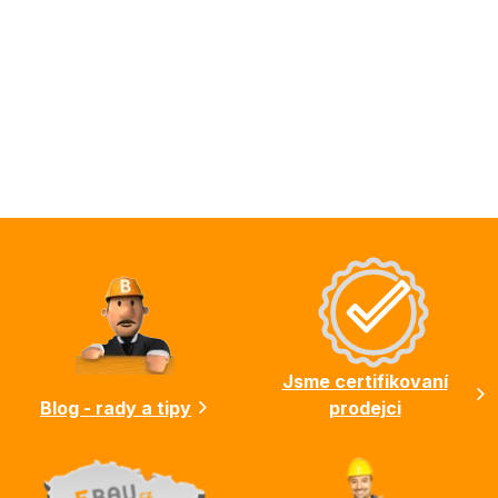
Z
á
p
a
t
í
Jsme certifikovaní
Blog - rady a tipy
prodejci