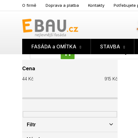
Přejít
O firmě
Doprava a platba
Kontakty
Potřebujete 
na
obsah
FASÁDA a OMÍTKA
STAVBA
Prázdný koš
NÁKUPNÍ
P
KOŠÍK
Cena
o
s
44
Kč
915
Kč
t
r
a
n
n
í
p
Filtr
a
n