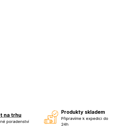
Produkty skladem
et na trhu
Připravíme k expedici do
né poradenství
24h