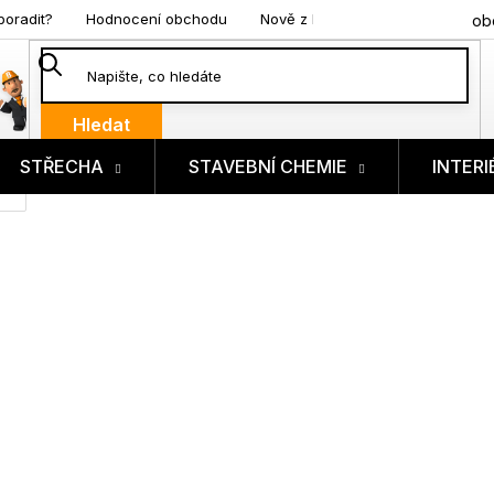
poradit?
Hodnocení obchodu
Nově z blogu
ob
Hledat
STŘECHA
STAVEBNÍ CHEMIE
INTERI
ík