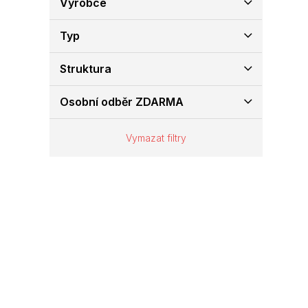
Výrobce
e
l
Typ
Struktura
Osobní odběr ZDARMA
Vymazat filtry