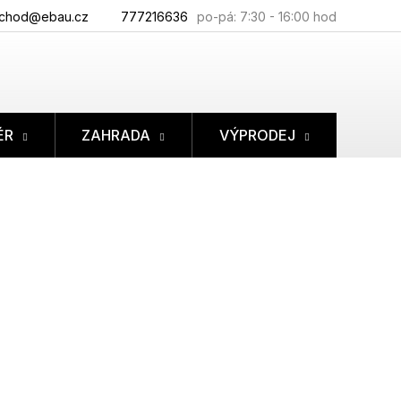
chod@ebau.cz
777216636
ÉR
ZAHRADA
VÝPRODEJ