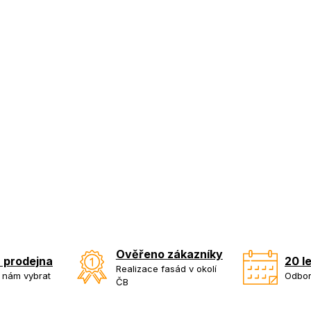
Ověřeno zákazníky
 prodejna
20 l
Realizace fasád v okolí
k nám vybrat
Odbor
ČB