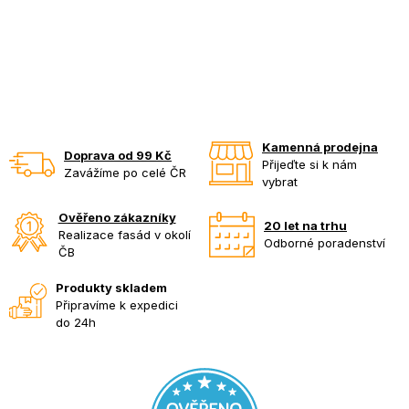
Kamenná prodejna
Doprava od 99 Kč
Přijeďte si k nám
Zavážíme po celé ČR
vybrat
Ověřeno zákazníky
20 let na trhu
Realizace fasád v okolí
Odborné poradenství
ČB
Produkty skladem
Připravíme k expedici
do 24h