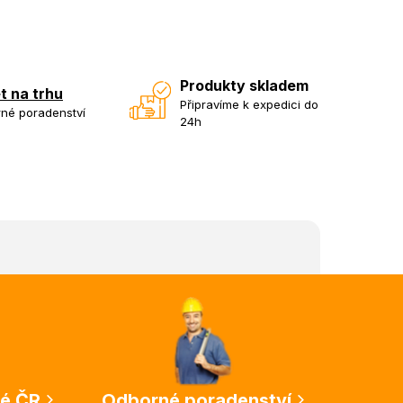
Produkty skladem
et na trhu
Připravíme k expedici do
né poradenství
24h
lé ČR
Odborné poradenství