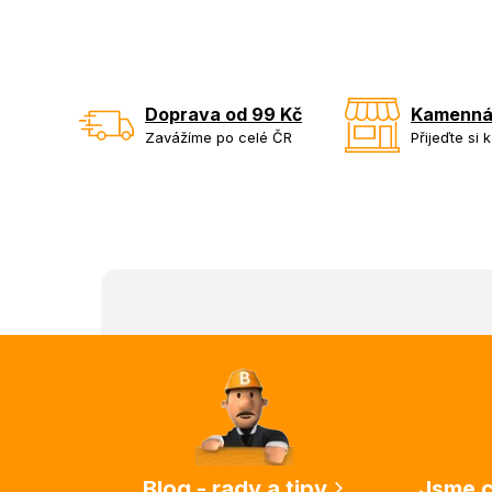
Doprava od 99 Kč
Kamenná
Zavážíme po celé ČR
Přijeďte si 
Z
á
p
a
t
í
Blog - rady a tipy
Jsme c