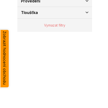
Provedení
e
l
Tloušťka
Vymazat filtry
Zobrazit hodnocení obchodu