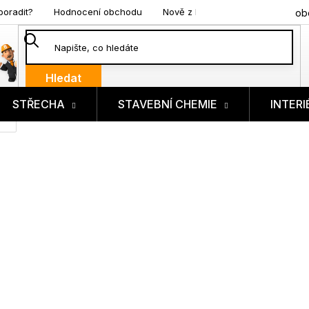
poradit?
Hodnocení obchodu
Nově z blogu
ob
Hledat
STŘECHA
STAVEBNÍ CHEMIE
INTERI
ík