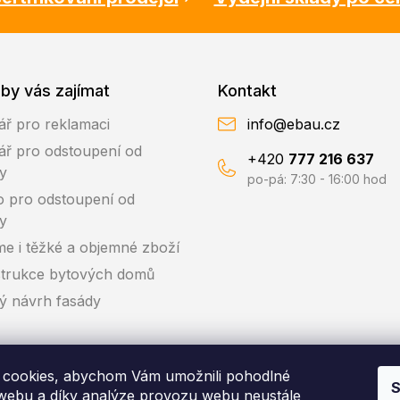
by vás zajímat
Kontakt
ář pro reklamaci
info@ebau.cz
ář pro odstoupení od
+420
777 216 637
y
po-pá: 7:30 - 16:00 hod
o pro odstoupení od
y
me i těžké a objemné zboží
trukce bytových domů
ký návrh fasády
cookies, abychom Vám umožnili pohodlné
S
 webu a díky analýze provozu webu neustále