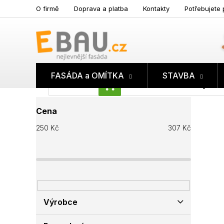
Přejít
O firmě
Doprava a platba
Kontakty
Potřebujete 
na
obsah
FASÁDA a OMÍTKA
STAVBA
Prázdný koš
NÁKUPNÍ
P
KOŠÍK
Cena
o
s
250
Kč
307
Kč
t
r
a
n
n
í
p
Výrobce
a
n