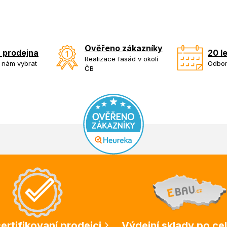
Ověřeno zákazníky
 prodejna
20 l
Realizace fasád v okolí
k nám vybrat
Odbor
ČB
ertifikovaní prodejci
Výdejní sklady po ce