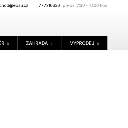
chod@ebau.cz
777216636
ÉR
ZAHRADA
VÝPRODEJ