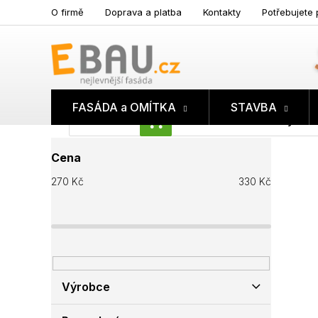
Přejít
O firmě
Doprava a platba
Kontakty
Potřebujete 
na
obsah
FASÁDA a OMÍTKA
STAVBA
Prázdný koš
NÁKUPNÍ
P
KOŠÍK
Cena
o
s
270
Kč
330
Kč
t
r
a
n
n
í
p
Výrobce
a
n