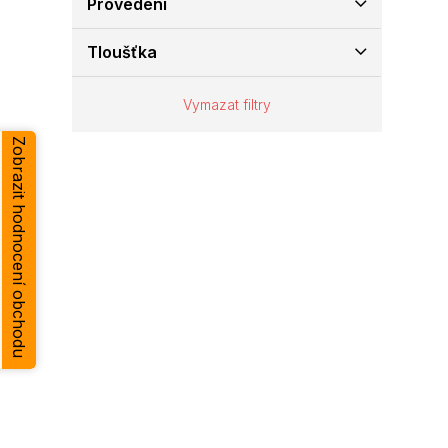
Provedení
e
l
Tloušťka
Vymazat filtry
Zobrazit hodnocení obchodu