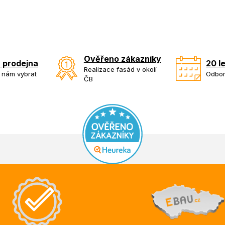
Ověřeno zákazníky
 prodejna
20 l
Realizace fasád v okolí
k nám vybrat
Odbor
ČB