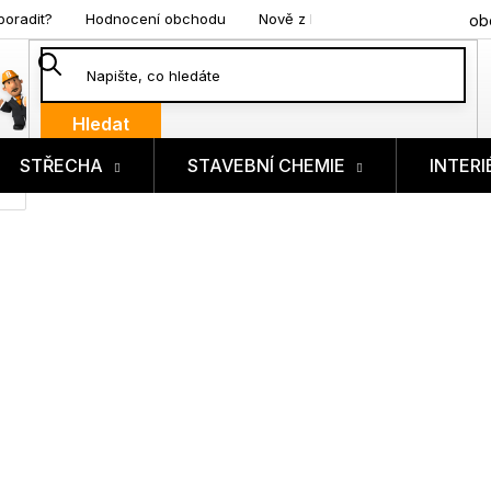
poradit?
Hodnocení obchodu
Nově z blogu
ob
Hledat
STŘECHA
STAVEBNÍ CHEMIE
INTERI
ík