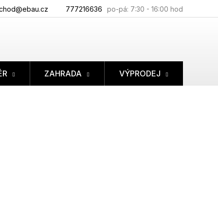
chod@ebau.cz
777216636
ÉR
ZAHRADA
VÝPRODEJ