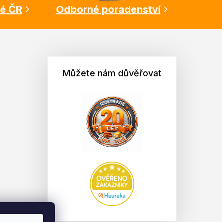
lé ČR
Odborné poradenství
Můžete nám důvěřovat