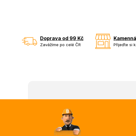
Doprava od 99 Kč
Kamenná
Zavážíme po celé ČR
Přijeďte si 
Z
á
p
a
t
í