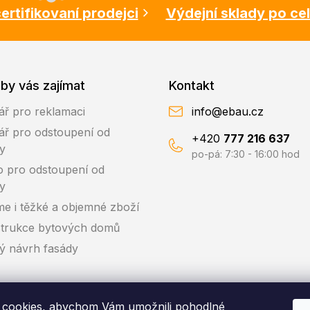
ertifikovaní prodejci
Výdejní sklady po ce
by vás zajímat
Kontakt
ář pro reklamaci
info@ebau.cz
ář pro odstoupení od
+420
777 216 637
y
po-pá: 7:30 - 16:00 hod
o pro odstoupení od
y
me i těžké a objemné zboží
trukce bytových domů
ký návrh fasády
cookies, abychom Vám umožnili pohodlné