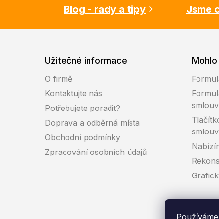
Blog - rady a tipy
Jsme c
Užitečné informace
Mohlo 
O firmě
Formul
Kontaktujte nás
Formul
smlouv
Potřebujete poradit?
Tlačítk
Doprava a odběrná místa
smlouv
Obchodní podmínky
Nabízí
Zpracování osobních údajů
Rekons
Grafic
Používáme 