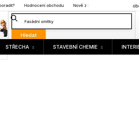
poradit?
Hodnocení obchodu
Nově z blogu
ob
Hledat
STŘECHA
STAVEBNÍ CHEMIE
INTERI
ík