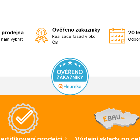
Ověřeno zákazníky
 prodejna
20 l
Realizace fasád v okolí
k nám vybrat
Odbor
ČB
ertifikovaní prodejci
Výdejní sklady po ce