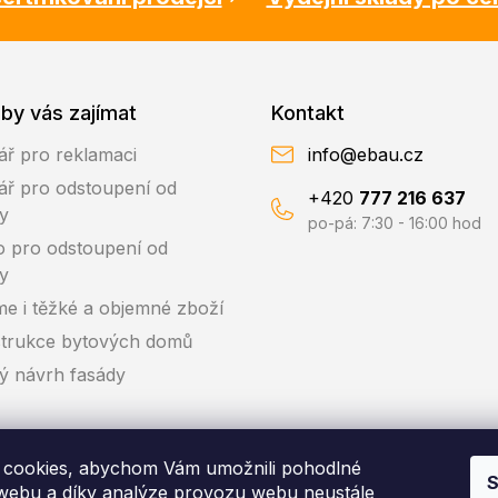
by vás zajímat
Kontakt
ář pro reklamaci
info@ebau.cz
ář pro odstoupení od
+420
777 216 637
y
po-pá: 7:30 - 16:00 hod
o pro odstoupení od
y
me i těžké a objemné zboží
trukce bytových domů
ký návrh fasády
cookies, abychom Vám umožnili pohodlné
S
 webu a díky analýze provozu webu neustále