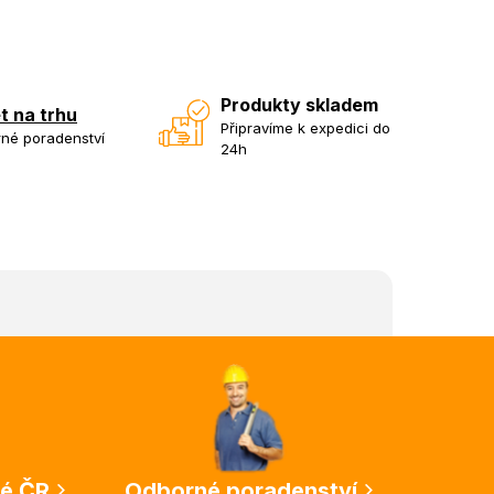
Produkty skladem
et na trhu
Připravíme k expedici do
né poradenství
24h
lé ČR
Odborné poradenství