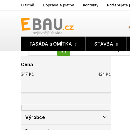
Přejít
O firmě
Doprava a platba
Kontakty
Potřebujete 
na
obsah
FASÁDA a OMÍTKA
STAVBA
Prázdný koš
NÁKUPNÍ
P
KOŠÍK
Cena
o
s
347
Kč
424
Kč
t
r
a
n
n
í
p
Výrobce
a
n