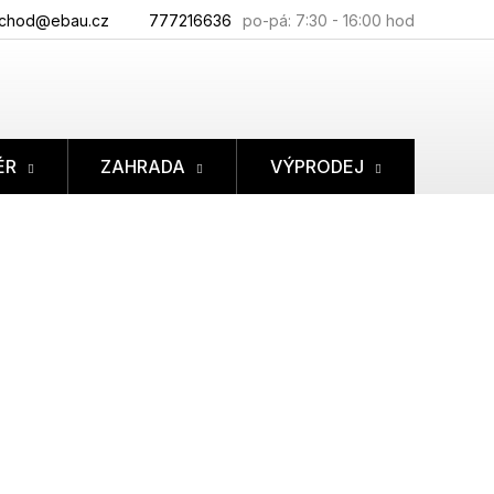
chod@ebau.cz
777216636
ÉR
ZAHRADA
VÝPRODEJ