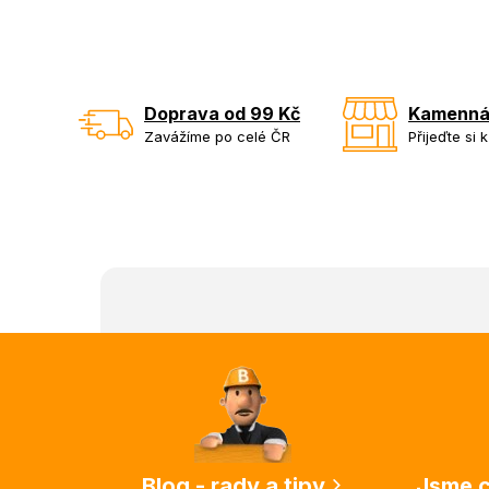
Doprava od 99 Kč
Kamenná
Zavážíme po celé ČR
Přijeďte si 
Z
á
p
a
t
í
Blog - rady a tipy
Jsme c