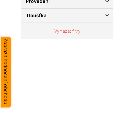
Provedení
e
l
Tloušťka
Vymazat filtry
Zobrazit hodnocení obchodu