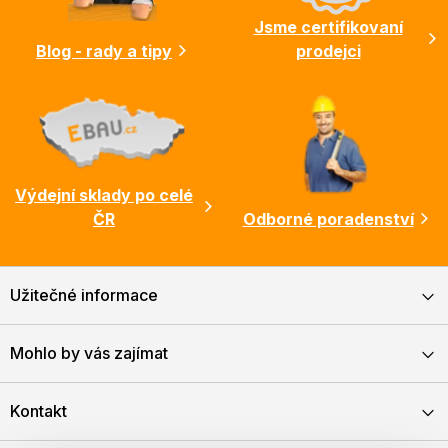
Jsme certifikovaní
Blog - rady a tipy
prodejci
Výdejní sklady po celé
ČR
Odborné poradenství
Užitečné informace
Mohlo by vás zajímat
Kontakt