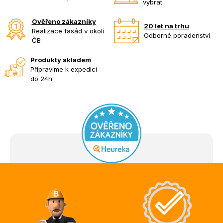
vybrat
Ověřeno zákazníky
20 let na trhu
Realizace fasád v okolí
Odborné poradenství
ČB
Produkty skladem
Připravíme k expedici
do 24h
Z
á
p
a
t
í