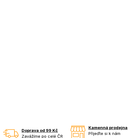
Kamenná prodejna
Doprava od 99 Kč
Přijeďte si k nám
Zavážíme po celé ČR