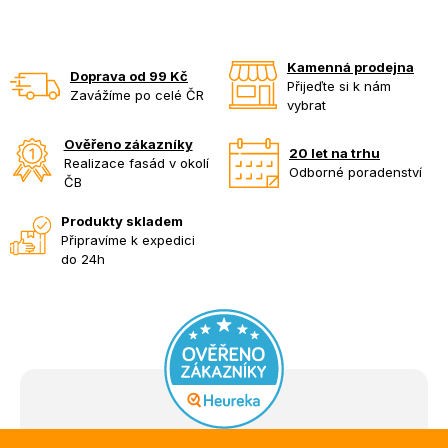
Kamenná prodejna
Doprava od 99 Kč
Přijeďte si k nám
Zavážíme po celé ČR
vybrat
Ověřeno zákazníky
20 let na trhu
Realizace fasád v okolí
Odborné poradenství
ČB
Produkty skladem
Připravíme k expedici
do 24h
Z