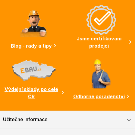
á
p
a
t
í
Jsme certifikovaní
Blog - rady a tipy
prodejci
Výdejní sklady po celé
ČR
Odborné poradenství
Užitečné informace