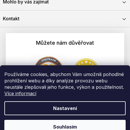
Mohlo by vás zajímat
Kontakt
Můžete nám důvěřovat
Používáme cookies, abychom Vám umožnili pohodlné
prohlížení webu a díky analýze provozu webu
neustále zlepšovali jeho funkce, výkon a použitelnost.
Více informací
Nastavení
Vytvořil Shoptet
Copyright 2026
EBAU.cz | IZOLTRADE s.r.o.
. Všechna práva
Souhlasím
vyhrazena.