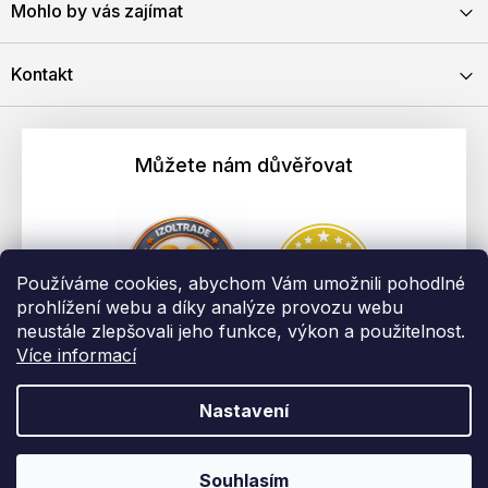
Mohlo by vás zajímat
Kontakt
Můžete nám důvěřovat
Používáme cookies, abychom Vám umožnili pohodlné
prohlížení webu a díky analýze provozu webu
neustále zlepšovali jeho funkce, výkon a použitelnost.
Více informací
Nastavení
Vytvořil Shoptet
Copyright 2026
EBAU.cz | IZOLTRADE s.r.o.
. Všechna práva
Souhlasím