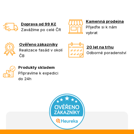
Kamenná prodejna
Doprava od 99 Kč
Přijeďte si k nám
Zavážíme po celé ČR
vybrat
Ověřeno zákazníky
20 let na trhu
Realizace fasád v okolí
Odborné poradenství
ČB
Produkty skladem
Připravíme k expedici
do 24h
Z