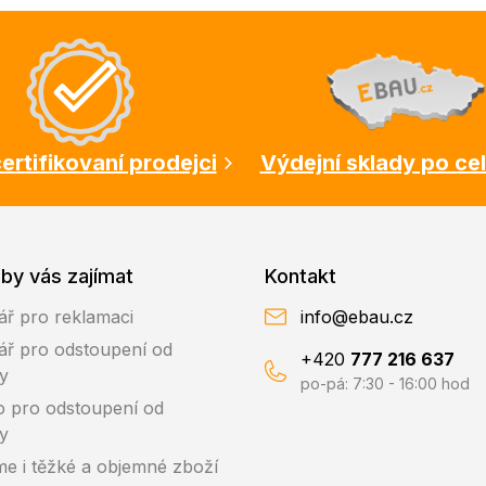
ertifikovaní prodejci
Výdejní sklady po ce
by vás zajímat
Kontakt
ář pro reklamaci
info@ebau.cz
ář pro odstoupení od
+420
777 216 637
y
po-pá: 7:30 - 16:00 hod
o pro odstoupení od
y
me i těžké a objemné zboží