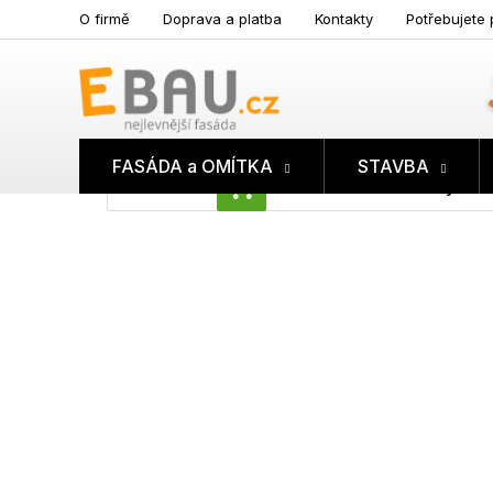
Přejít
O firmě
Doprava a platba
Kontakty
Potřebujete 
na
obsah
FASÁDA a OMÍTKA
STAVBA
Prázdný koš
NÁKUPNÍ
KOŠÍK