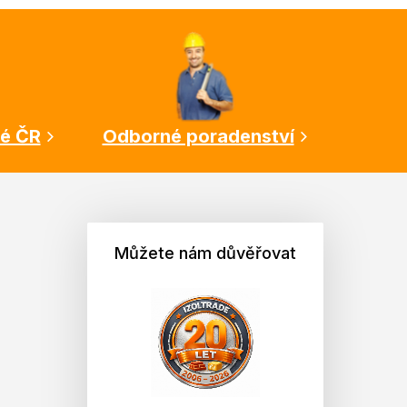
lé ČR
Odborné poradenství
Můžete nám důvěřovat