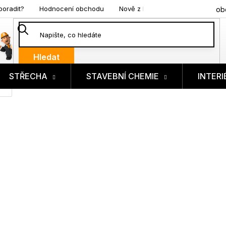
poradit?
Hodnocení obchodu
Nově z blogu
ob
Hledat
STŘECHA
STAVEBNÍ CHEMIE
INTERI
ík