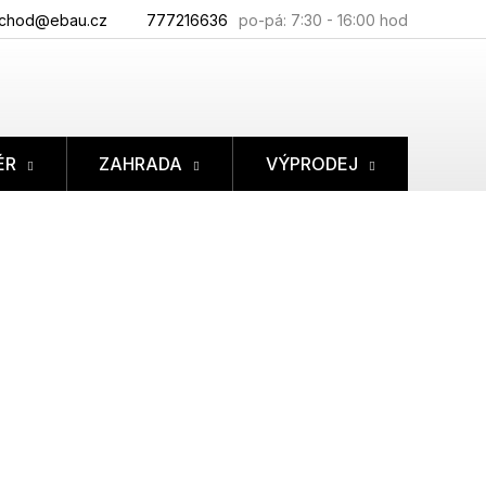
chod@ebau.cz
777216636
ÉR
ZAHRADA
VÝPRODEJ