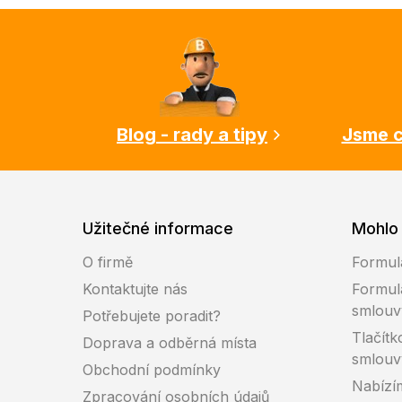
Z
á
p
a
t
í
Blog - rady a tipy
Jsme c
Užitečné informace
Mohlo 
O firmě
Formul
Kontaktujte nás
Formul
smlouv
Potřebujete poradit?
Tlačítk
Doprava a odběrná místa
smlouv
Obchodní podmínky
Nabízí
Zpracování osobních údajů