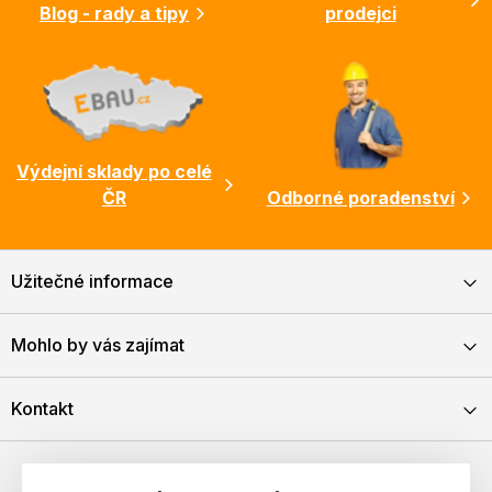
Blog - rady a tipy
prodejci
Výdejní sklady po celé
ČR
Odborné poradenství
Užitečné informace
Mohlo by vás zajímat
Kontakt