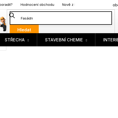
poradit?
Hodnocení obchodu
Nově z blogu
ob
Hledat
STŘECHA
STAVEBNÍ CHEMIE
INTERI
ík