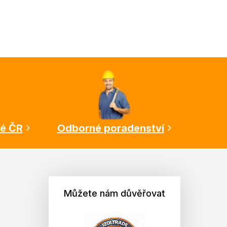
lé ČR
Odborné poradenství
Můžete nám důvěřovat