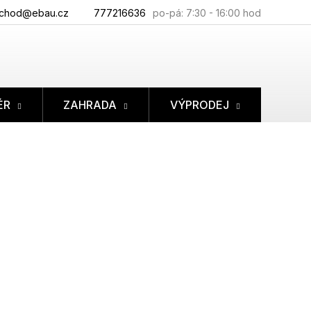
chod@ebau.cz
777216636
ÉR
ZAHRADA
VÝPRODEJ