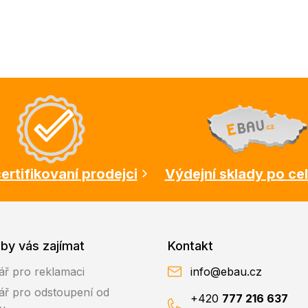
ertifikovaní prodejci
Výdejní sklady po ce
by vás zajímat
Kontakt
ář pro reklamaci
info@ebau.cz
ář pro odstoupení od
+420
777 216 637