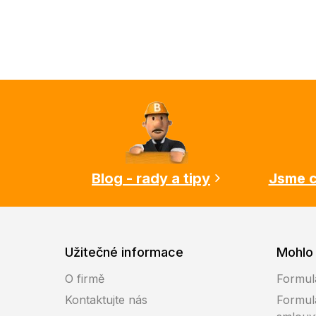
Z
á
p
a
t
í
Blog - rady a tipy
Jsme c
Užitečné informace
Mohlo 
O firmě
Formul
Kontaktujte nás
Formul