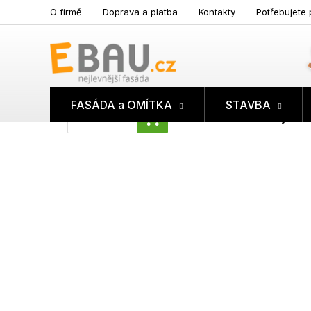
Přejít
O firmě
Doprava a platba
Kontakty
Potřebujete 
na
obsah
FASÁDA a OMÍTKA
STAVBA
Prázdný koš
NÁKUPNÍ
KOŠÍK