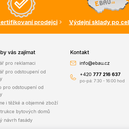
ertifikovaní prodejci
Výdejní sklady po ce
by vás zajímat
Kontakt
ář pro reklamaci
info@ebau.cz
ář pro odstoupení od
+420
777 216 637
y
po-pá: 7:30 - 16:00 hod
o pro odstoupení od
y
me i těžké a objemné zboží
trukce bytových domů
ký návrh fasády