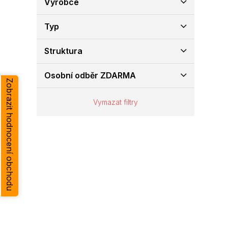
Výrobce
e
l
Typ
Struktura
Osobní odběr ZDARMA
Zobrazit hodnocení obchodu
Vymazat filtry