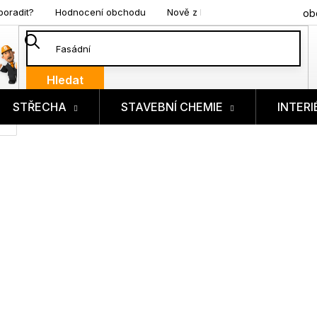
poradit?
Hodnocení obchodu
Nově z blogu
ob
Hledat
STŘECHA
STAVEBNÍ CHEMIE
INTERI
ík