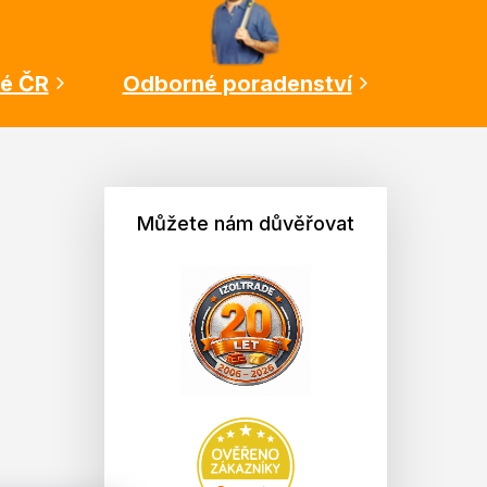
lé ČR
Odborné poradenství
Můžete nám důvěřovat