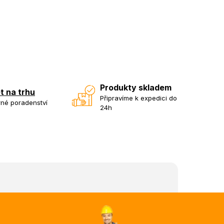
Produkty skladem
et na trhu
Připravíme k expedici do
né poradenství
24h