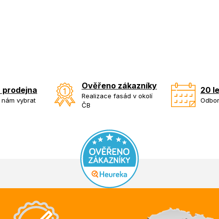
Ověřeno zákazníky
 prodejna
20 l
Realizace fasád v okolí
k nám vybrat
Odbor
ČB