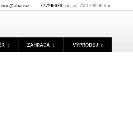
chod@ebau.cz
777216636
ÉR
ZAHRADA
VÝPRODEJ