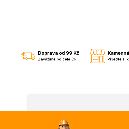
Doprava od 99 Kč
Kamenná
Zavážíme po celé ČR
Přijeďte si 
Z
á
p