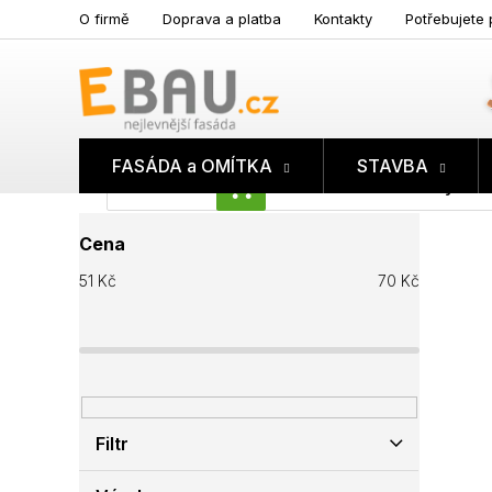
Přejít
O firmě
Doprava a platba
Kontakty
Potřebujete 
na
obsah
FASÁDA a OMÍTKA
STAVBA
Prázdný koš
NÁKUPNÍ
P
KOŠÍK
Cena
o
s
51
Kč
70
Kč
t
r
a
n
n
í
p
Filtr
a
n