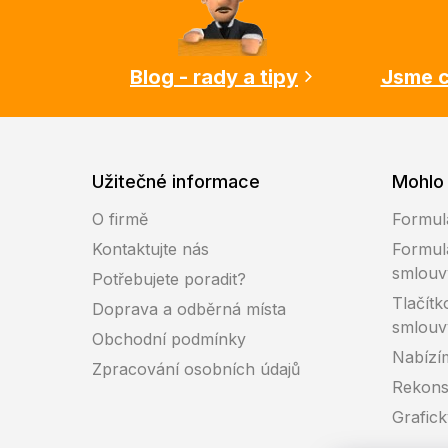
a
t
í
Blog - rady a tipy
Jsme c
Užitečné informace
Mohlo 
O firmě
Formul
Kontaktujte nás
Formul
smlouv
Potřebujete poradit?
Tlačítk
Doprava a odběrná místa
smlouv
Obchodní podmínky
Nabízí
Zpracování osobních údajů
Rekons
Grafic