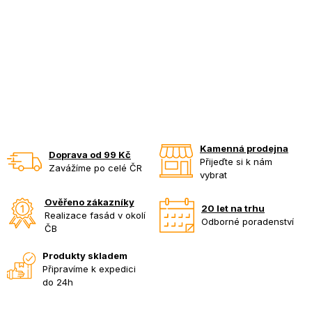
Kamenná prodejna
Doprava od 99 Kč
Přijeďte si k nám
Zavážíme po celé ČR
vybrat
Ověřeno zákazníky
20 let na trhu
Realizace fasád v okolí
Odborné poradenství
ČB
Produkty skladem
Připravíme k expedici
do 24h