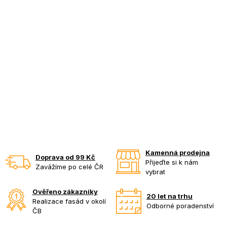
Kamenná prodejna
Doprava od 99 Kč
Přijeďte si k nám
Zavážíme po celé ČR
vybrat
Ověřeno zákazníky
20 let na trhu
Realizace fasád v okolí
Odborné poradenství
ČB