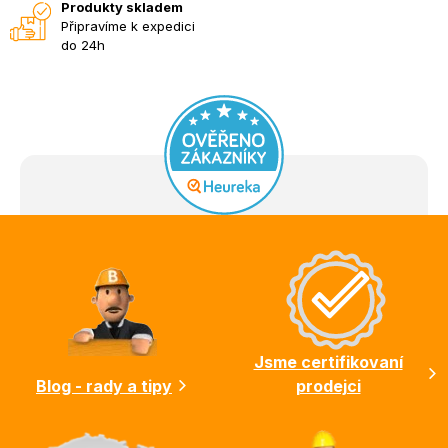
Produkty skladem
Připravíme k expedici
do 24h
Z
á
p
a
t
í
Jsme certifikovaní
Blog - rady a tipy
prodejci