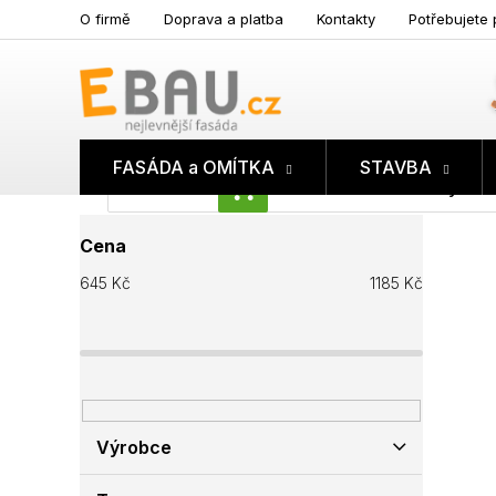
Přejít
O firmě
Doprava a platba
Kontakty
Potřebujete 
na
obsah
FASÁDA a OMÍTKA
STAVBA
Prázdný koš
NÁKUPNÍ
P
KOŠÍK
Cena
o
s
645
Kč
1185
Kč
t
r
a
n
n
í
p
Výrobce
a
n