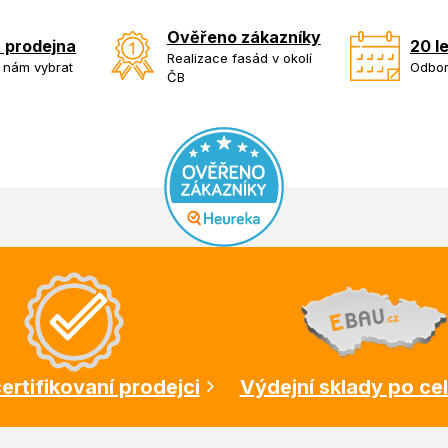
Ověřeno zákazníky
 prodejna
20 l
Realizace fasád v okolí
k nám vybrat
Odbor
ČB
ertifikovaní prodejci
Výdejní sklady po ce