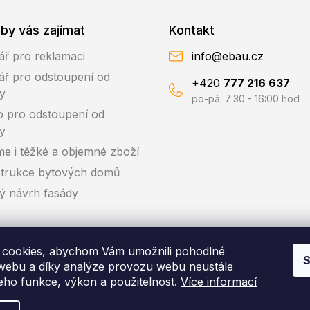
by vás zajímat
Kontakt
ář pro reklamaci
info@ebau.cz
ář pro odstoupení od
+420
777 216 637
y
po-pá: 7:30 - 16:00 hod
o pro odstoupení od
y
me i těžké a objemné zboží
trukce bytových domů
ký návrh fasády
cookies, abychom Vám umožnili pohodlné
S
 webu a díky analýze provozu webu neustále
jeho funkce, výkon a použitelnost.
Více informací
pyright 2026
EBAU.cz | IZOLTRADE s.r.o.
. Všechna práva vyhraze