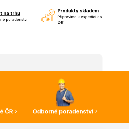
Produkty skladem
et na trhu
Připravíme k expedici do
né poradenství
24h
lé ČR
Odborné poradenství