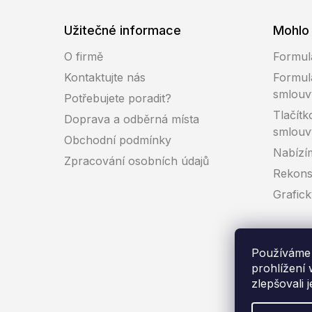
Užitečné informace
Mohlo 
O firmě
Formul
Kontaktujte nás
Formul
smlouv
Potřebujete poradit?
Tlačítk
Doprava a odběrná místa
smlouv
Obchodní podmínky
Nabízí
Zpracování osobních údajů
Rekons
Grafic
Používáme 
prohlížení
zlepšovali 
Co