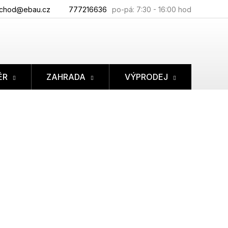
chod@ebau.cz
777216636
ÉR
ZAHRADA
VÝPRODEJ