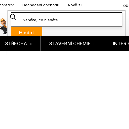
poradit?
Hodnocení obchodu
Nově z blogu
ob
Hledat
STŘECHA
STAVEBNÍ CHEMIE
INTERI
ík