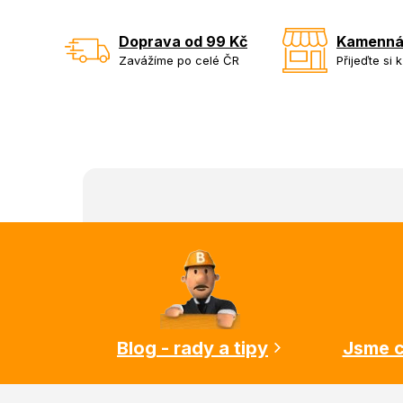
Doprava od 99 Kč
Kamenná
Zavážíme po celé ČR
Přijeďte si 
Z
á
p
a
t
í
Blog - rady a tipy
Jsme c