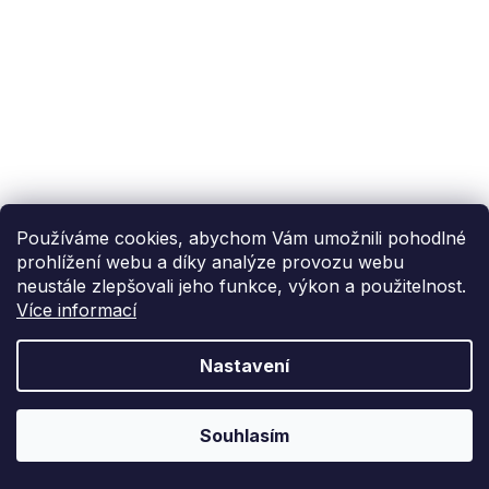
Používáme cookies, abychom Vám umožnili pohodlné
prohlížení webu a díky analýze provozu webu
neustále zlepšovali jeho funkce, výkon a použitelnost.
Více informací
Nastavení
Souhlasím
Kamenná prodejna
Doprava od 99 Kč
Přijeďte si k nám
Zavážíme po celé ČR
vybrat