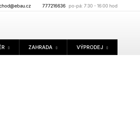
chod@ebau.cz
777216636
ÉR
ZAHRADA
VÝPRODEJ