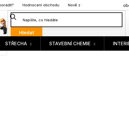
poradit?
Hodnocení obchodu
Nově z blogu
ob
Hledat
STŘECHA
STAVEBNÍ CHEMIE
INTERI
ík