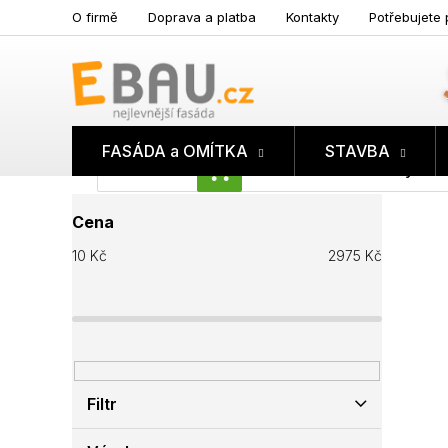
Přejít
O firmě
Doprava a platba
Kontakty
Potřebujete 
na
obsah
FASÁDA a OMÍTKA
STAVBA
Prázdný koš
NÁKUPNÍ
P
KOŠÍK
Cena
o
s
10
Kč
2975
Kč
t
r
a
n
n
í
p
Filtr
a
n