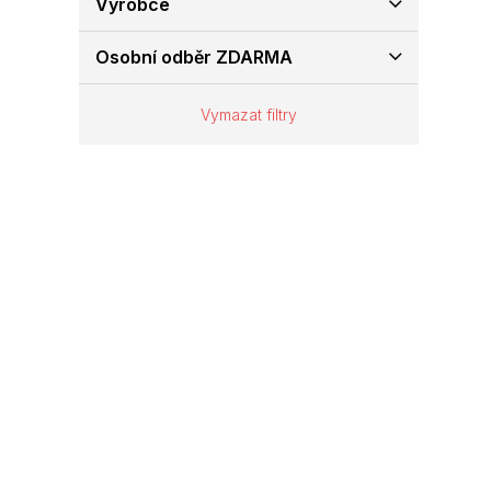
Výrobce
e
l
Osobní odběr ZDARMA
Vymazat filtry