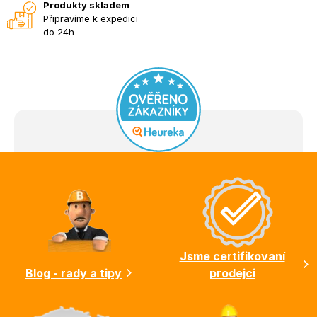
Produkty skladem
Připravíme k expedici
do 24h
Z
á
p
a
t
í
Jsme certifikovaní
Blog - rady a tipy
prodejci