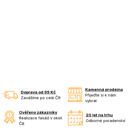
Kamenná prodejna
Doprava od 99 Kč
Přijeďte si k nám
Zavážíme po celé ČR
vybrat
Ověřeno zákazníky
20 let na trhu
Realizace fasád v okolí
Odborné poradenství
ČB