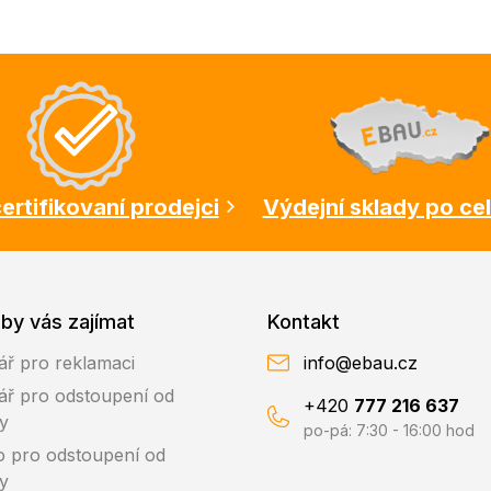
ertifikovaní prodejci
Výdejní sklady po ce
by vás zajímat
Kontakt
ář pro reklamaci
info@ebau.cz
ář pro odstoupení od
+420
777 216 637
y
po-pá: 7:30 - 16:00 hod
o pro odstoupení od
y