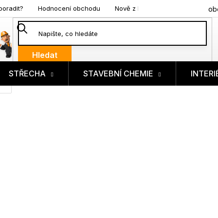
poradit?
Hodnocení obchodu
Nově z blogu
ob
Hledat
STŘECHA
STAVEBNÍ CHEMIE
INTERI
ík