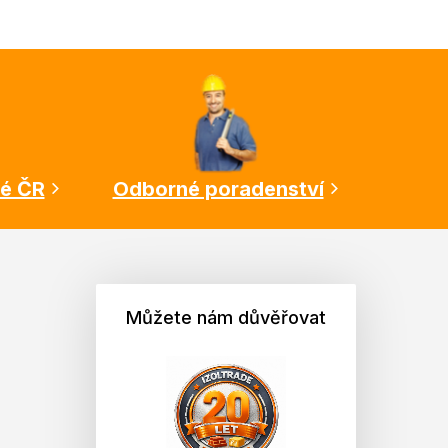
lé ČR
Odborné poradenství
Můžete nám důvěřovat