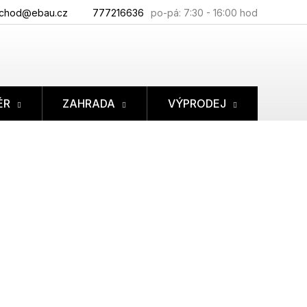
chod@ebau.cz
777216636
ÉR
ZAHRADA
VÝPRODEJ