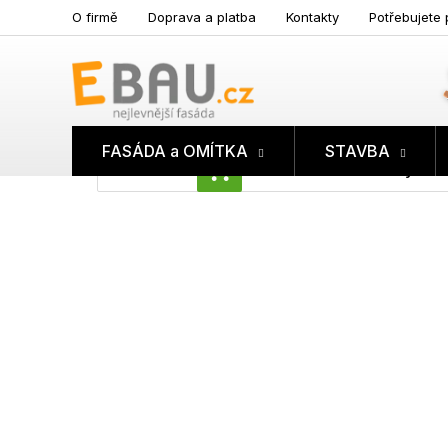
Přejít
O firmě
Doprava a platba
Kontakty
Potřebujete 
na
obsah
FASÁDA a OMÍTKA
STAVBA
Prázdný koš
NÁKUPNÍ
KOŠÍK