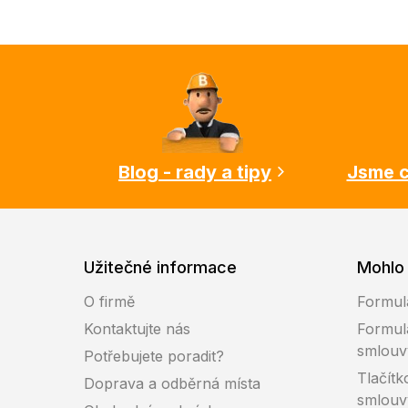
Z
á
p
a
t
í
Blog - rady a tipy
Jsme c
Užitečné informace
Mohlo 
O firmě
Formul
Kontaktujte nás
Formul
smlouv
Potřebujete poradit?
Tlačítk
Doprava a odběrná místa
smlouv