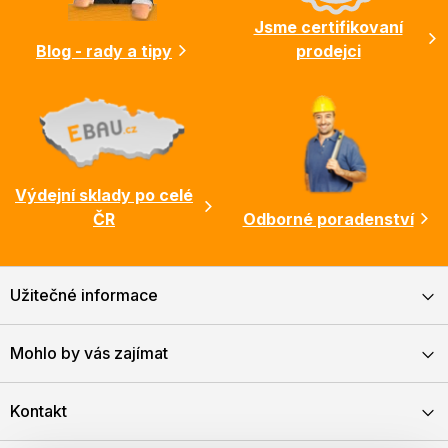
Jsme certifikovaní
Blog - rady a tipy
prodejci
Výdejní sklady po celé
ČR
Odborné poradenství
Užitečné informace
Mohlo by vás zajímat
Kontakt