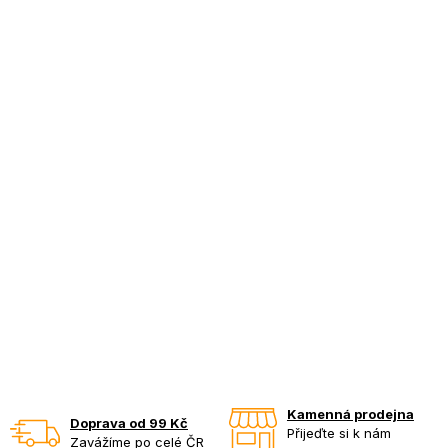
Kamenná prodejna
Doprava od 99 Kč
Přijeďte si k nám
Zavážíme po celé ČR