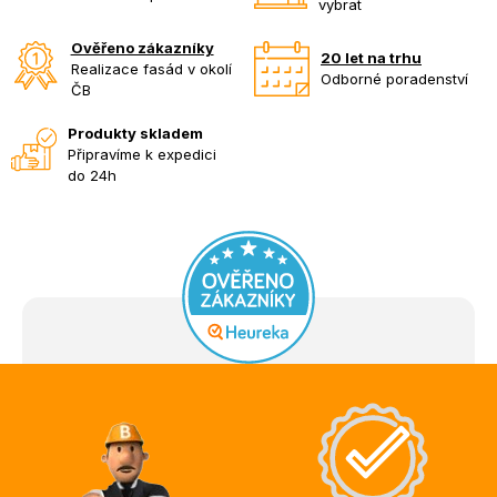
vybrat
Ověřeno zákazníky
20 let na trhu
Realizace fasád v okolí
Odborné poradenství
ČB
Produkty skladem
Připravíme k expedici
do 24h
Z
á
p
a
t
í