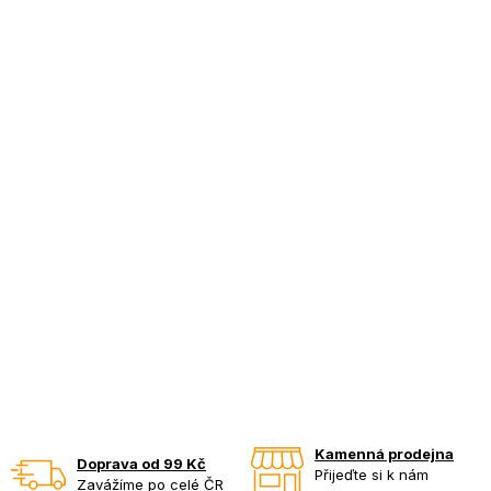
Kamenná prodejna
Doprava od 99 Kč
Přijeďte si k nám
Zavážíme po celé ČR