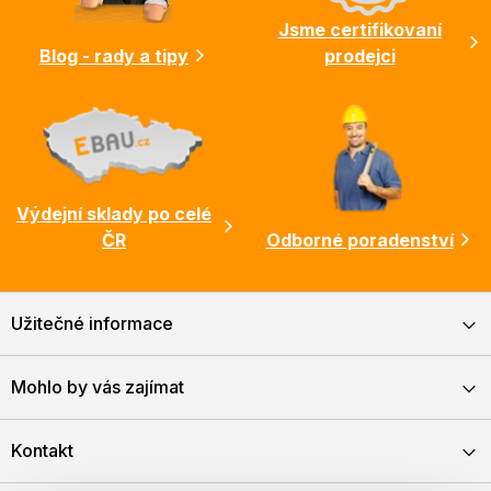
Jsme certifikovaní
Blog - rady a tipy
prodejci
Výdejní sklady po celé
ČR
Odborné poradenství
Užitečné informace
Mohlo by vás zajímat
Kontakt