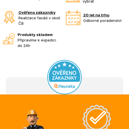
vybrat
Ověřeno zákazníky
20 let na trhu
Realizace fasád v okolí
Odborné poradenství
ČB
Produkty skladem
Připravíme k expedici
do 24h
Z
á
p
a
t
í