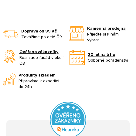
Kamenná prodejna
Doprava od 99 Kč
Přijeďte si k nám
Zavážíme po celé ČR
vybrat
Ověřeno zákazníky
20 let na trhu
Realizace fasád v okolí
Odborné poradenství
ČB
Produkty skladem
Připravíme k expedici
do 24h