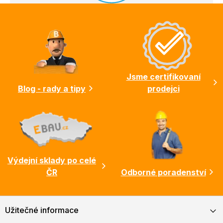
Z
á
p
a
t
í
Jsme certifikovaní
Blog - rady a tipy
prodejci
Výdejní sklady po celé
ČR
Odborné poradenství
Užitečné informace