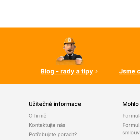
Z
á
p
a
t
í
Blog - rady a tipy
Jsme c
Užitečné informace
Mohlo 
O firmě
Formul
Kontaktujte nás
Formul
smlouv
Potřebujete poradit?