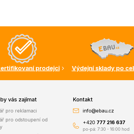
ertifikovaní prodejci
Výdejní sklady po ce
by vás zajímat
Kontakt
ář pro reklamaci
info@ebau.cz
ář pro odstoupení od
+420
777 216 637
y
po-pá: 7:30 - 16:00 hod