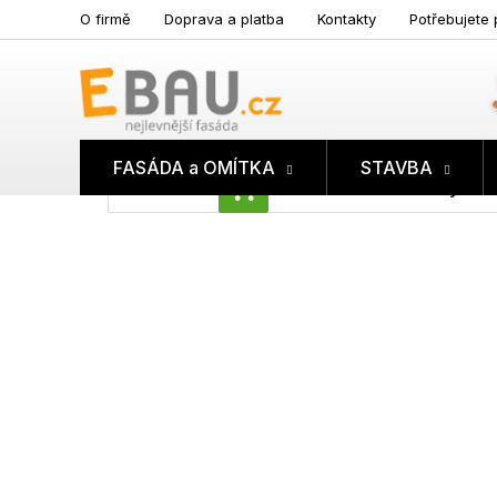
Přejít
O firmě
Doprava a platba
Kontakty
Potřebujete 
na
obsah
FASÁDA a OMÍTKA
STAVBA
Prázdný koš
NÁKUPNÍ
KOŠÍK