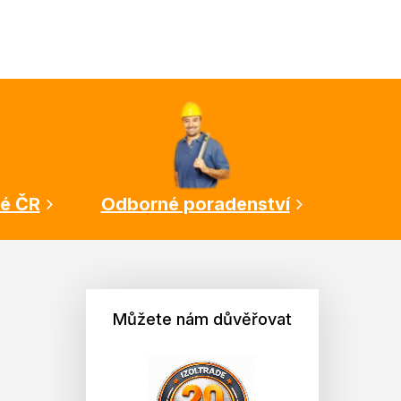
lé ČR
Odborné poradenství
Můžete nám důvěřovat