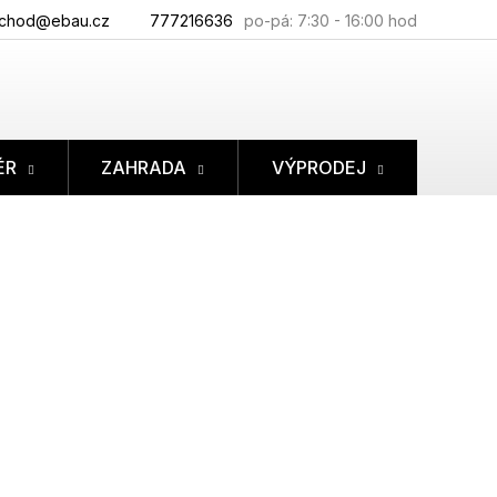
chod@ebau.cz
777216636
ÉR
ZAHRADA
VÝPRODEJ