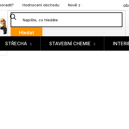
poradit?
Hodnocení obchodu
Nově z blogu
ob
Hledat
STŘECHA
STAVEBNÍ CHEMIE
INTERI
ík