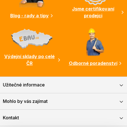
í
Jsme certifikovaní
Blog - rady a tipy
prodejci
Výdejní sklady po celé
ČR
Odborné poradenství
Užitečné informace
Mohlo by vás zajímat
Kontakt