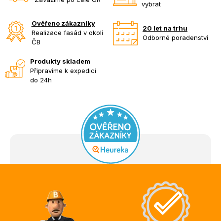
vybrat
Ověřeno zákazníky
20 let na trhu
Realizace fasád v okolí
Odborné poradenství
ČB
Produkty skladem
Připravíme k expedici
do 24h
Z
á
p
a
t