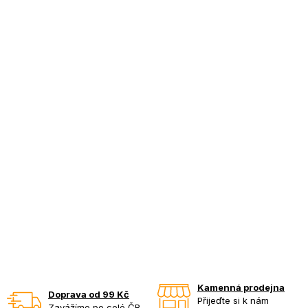
Kamenná prodejna
Doprava od 99 Kč
Přijeďte si k nám
Zavážíme po celé ČR