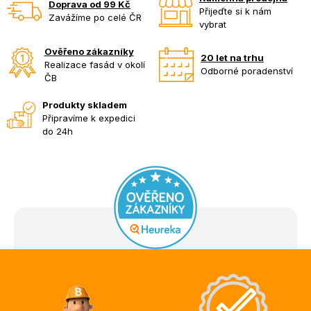
Doprava od 99 Kč
Přijeďte si k nám
Zavážíme po celé ČR
vybrat
Ověřeno zákazníky
20 let na trhu
Realizace fasád v okolí
Odborné poradenství
ČB
Produkty skladem
Připravíme k expedici
do 24h
Z
á
p
a