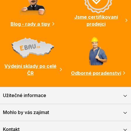
t
í
Jsme certifikovaní
Blog - rady a tipy
prodejci
Výdejní sklady po celé
ČR
Odborné poradenství
Užitečné informace
Mohlo by vás zajímat
Kontakt