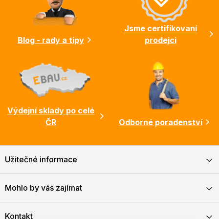
t
í
Jsme certifikovaní
Blog - rady a tipy
prodejci
Výdejní sklady po celé
ČR
Odborné poradenství
Užitečné informace
Mohlo by vás zajímat
Kontakt