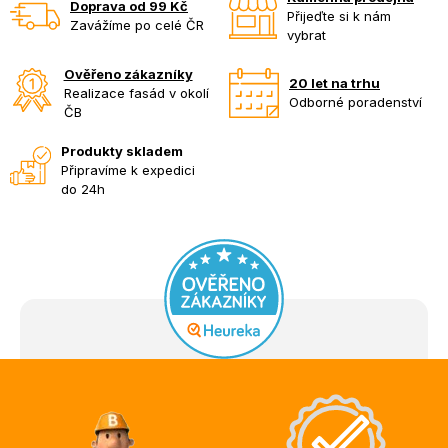
Doprava od 99 Kč
Přijeďte si k nám
Zavážíme po celé ČR
vybrat
Ověřeno zákazníky
20 let na trhu
Realizace fasád v okolí
Odborné poradenství
ČB
Produkty skladem
Připravíme k expedici
do 24h
Z
á
p
a