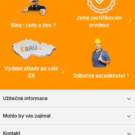
t
í
Jsme certifikovaní
Blog - rady a tipy
prodejci
Výdejní sklady po celé
ČR
Odborné poradenství
Užitečné informace
Mohlo by vás zajímat
Kontakt