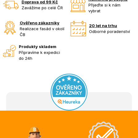
Doprava od 99 Kč
Přijeďte si k nám
Zavážíme po celé ČR
vybrat
Ověřeno zákazníky
20 let na trhu
Realizace fasád v okolí
Odborné poradenství
ČB
Produkty skladem
Připravíme k expedici
do 24h
Z
á
p
a